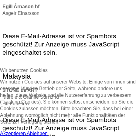
Egill Árnason hf
Asgeir Elnarsson
Diese E-Mail-Adresse ist vor Spambots
geschützt! Zur Anzeige muss JavaScript
eingeschaltet sein.
Wir benutzen Cookies
Malaysia
Wir nutzen Cookies auf unserer Website. Einige von ihnen sind
essenziell für den Betrieb der Seite, während andere uns
STONE de ART
helfen, diese Website und die Nutzererfahrung zu verbessern
Marble & Granite Sdn Bhd
(Tracking Cookies). Sie können selbst entscheiden, ob Sie die
Hit Fun Hew
Cookies zulassen möchten. Bitte beachten Sie, dass bei einer
Ablehnung womöglich nicht mehr alle Funktionalitäten der
Diese E-Mail-Adresse ist vor Spambots
Seite zur Verfügung stehen.
geschützt! Zur Anzeige muss JavaScript
Akzeptieren
Ablehnen